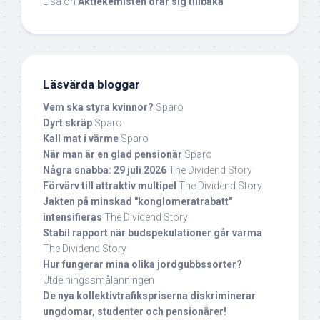
Lisa
on
Aktiekemisten drar sig tillbaka
Läsvärda bloggar
Vem ska styra kvinnor?
Sparo
Dyrt skräp
Sparo
Kall mat i värme
Sparo
När man är en glad pensionär
Sparo
Några snabba: 29 juli 2026
The Dividend Story
Förvärv till attraktiv multipel
The Dividend Story
Jakten på minskad "konglomeratrabatt"
intensifieras
The Dividend Story
Stabil rapport när budspekulationer går varma
The Dividend Story
Hur fungerar mina olika jordgubbssorter?
Utdelningssmålänningen
De nya kollektivtrafikspriserna diskriminerar
ungdomar, studenter och pensionärer!