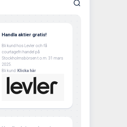
Handla aktier gratis!
Bli kund hos Levler och få
courtagefri handel på
Stockholmsbörsen t.o.m. 31 mars
2025.
Bli kund:
Klicka här