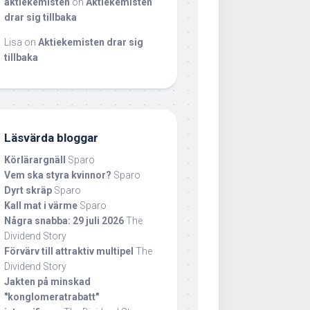
aktiekemisten
on
Aktiekemisten
drar sig tillbaka
Lisa
on
Aktiekemisten drar sig
tillbaka
Läsvärda bloggar
Körlärargnäll
Sparo
Vem ska styra kvinnor?
Sparo
Dyrt skräp
Sparo
Kall mat i värme
Sparo
Några snabba: 29 juli 2026
The
Dividend Story
Förvärv till attraktiv multipel
The
Dividend Story
Jakten på minskad
"konglomeratrabatt"