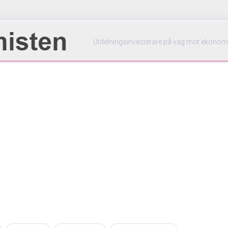
Utdelningsinvesterare på väg mot ekonom