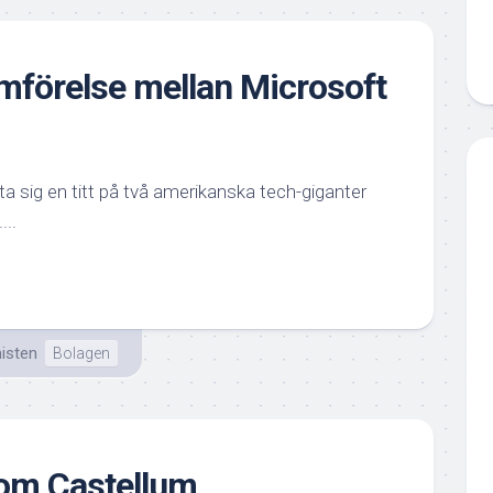
mförelse mellan Microsoft
a sig en titt på två amerikanska tech-giganter
...
isten
Bolagen
 om Castellum