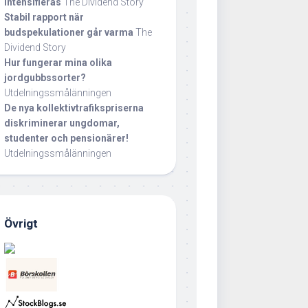
intensifieras
The Dividend Story
Stabil rapport när
budspekulationer går varma
The
Dividend Story
Hur fungerar mina olika
jordgubbssorter?
Utdelningssmålänningen
De nya kollektivtrafikspriserna
diskriminerar ungdomar,
studenter och pensionärer!
Utdelningssmålänningen
Övrigt