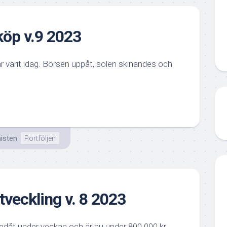
öp v.9 2023
r varit idag. Börsen uppåt, solen skinandes och
isten
Portföljen
tveckling v. 8 2023
nedåt under veckan och är nu under 800 000 kr