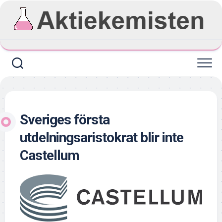
Skip
to
content
Sveriges första
utdelningsaristokrat blir inte
Castellum