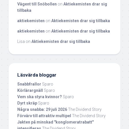
Vägent till Snöbollen
on
Aktiekemisten drar sig
tillbaka
aktiekemisten
on
Aktiekemisten drar sig tillbaka
aktiekemisten
on
Aktiekemisten drar sig tillbaka
Lisa
on
Aktiekemisten drar sig tillbaka
Läsvärda bloggar
Snabbfrallor
Sparo
Körlärargnäll
Sparo
Vem ska styra kvinnor?
Sparo
Dyrt skräp
Sparo
Några snabba: 29 juli 2026
The Dividend Story
Förvärv till attraktiv multipel
The Dividend Story
Jakten på minskad "konglomeratrabatt"
intensifieras
The Dividend Story