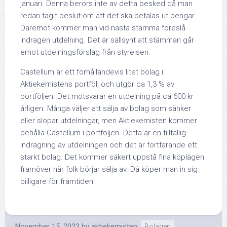
januari. Denna berörs inte av detta besked då man
redan tagit beslut om att det ska betalas ut pengar.
Däremot kommer man vid nästa stämma föreslå
indragen utdelning. Det är sällsynt att stämman går
emot utdelningsförslag från styrelsen.
Castellum är ett förhållandevis litet bolag i
Aktiekemistens portfölj och utgör ca 1,3 % av
portföljen. Det motsvarar en utdelning på ca 600 kr
årligen. Många väljer att sälja av bolag som sänker
eller slopar utdelningar, men Aktiekemisten kommer
behålla Castellum i portföljen. Detta är en tillfällig
indragning av utdelningen och det är fortfarande ett
starkt bolag. Det kommer säkert uppstå fina köplägen
framöver när folk börjar sälja av. Då köper man in sig
billigare för framtiden.
November 15, 2022
by
aktiekemisten
Bolagen