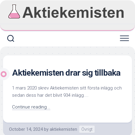
Skip
to
content
Aktiekemisten drar sig tillbaka
1 mars 2020 skrev Aktiekemisten sitt första inlägg och
sedan dess har det blivit 934 inlägg....
Continue reading...
October 14, 2024
by
aktiekemisten
Övrigt