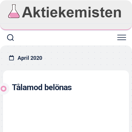
Skip
to
content
April 2020
Tålamod belönas