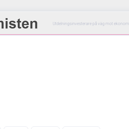
Utdelningsinvesterare på väg mot ekonom