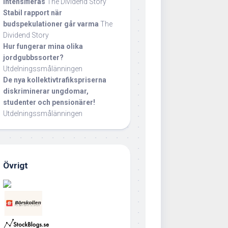
intensifieras
The Dividend Story
Stabil rapport när
budspekulationer går varma
The
Dividend Story
Hur fungerar mina olika
jordgubbssorter?
Utdelningssmålänningen
De nya kollektivtrafikspriserna
diskriminerar ungdomar,
studenter och pensionärer!
Utdelningssmålänningen
Övrigt