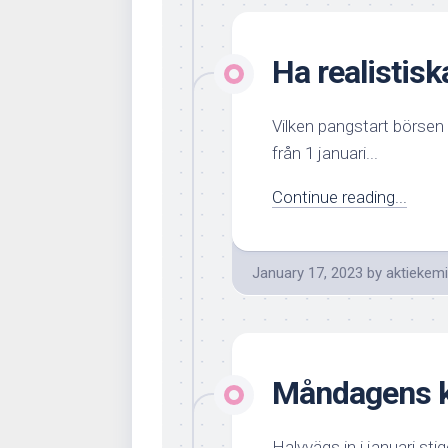
Ha realistis
Vilken pangstart börsen
från 1 januari...
Continue reading...
January 17, 2023
by
aktiekem
Måndagens k
Halvvägs in i januari st