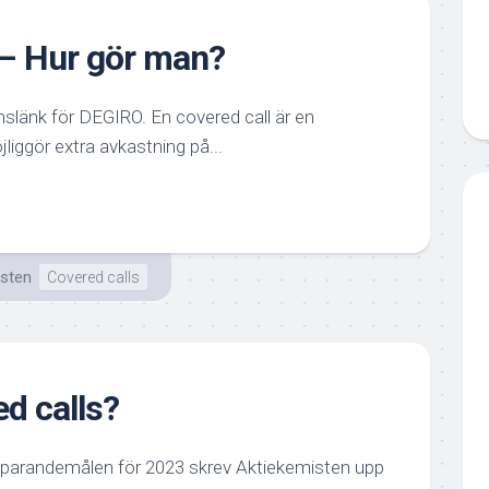
 – Hur gör man?
nslänk för DEGIRO. En covered call är en
iggör extra avkastning på...
isten
Covered calls
ed calls?
 sparandemålen för 2023 skrev Aktiekemisten upp