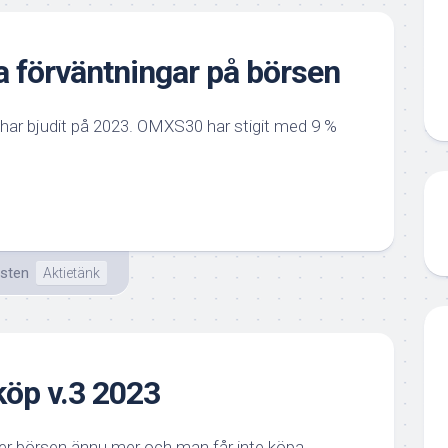
ka förväntningar på börsen
 har bjudit på 2023. OMXS30 har stigit med 9 %
isten
Aktietänk
öp v.3 2023
iger börsen ännu mer och man får inte köpa