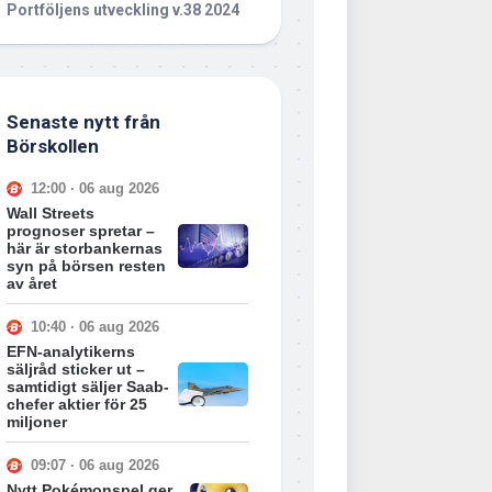
Portföljens utveckling v.38 2024
Senaste nytt från
Börskollen
12:00 · 06 aug 2026
Wall Streets
prognoser spretar –
här är storbankernas
syn på börsen resten
av året
10:40 · 06 aug 2026
EFN-analytikerns
säljråd sticker ut –
samtidigt säljer Saab-
chefer aktier för 25
miljoner
09:07 · 06 aug 2026
Nytt Pokémonspel ger