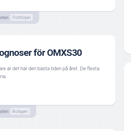
isten
Portföljen
rognoser för OMXS30
e är det här den bästa tiden på året. De flesta
a...
isten
Bolagen