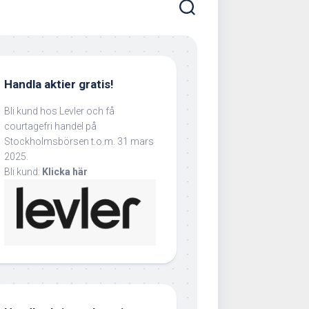
Handla aktier gratis!
Bli kund hos Levler och få
courtagefri handel på
Stockholmsbörsen t.o.m. 31 mars
2025.
Bli kund:
Klicka här