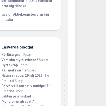
aktiekemisten
on
Aktiekemisten
drar sig tillbaka
Lisa
on
Aktiekemisten drar sig
tillbaka
Läsvärda bloggar
Körlärargnäll
Sparo
Vem ska styra kvinnor?
Sparo
Dyrt skräp
Sparo
Kall mat i värme
Sparo
Några snabba: 29 juli 2026
The
Dividend Story
Förvärv till attraktiv multipel
The
Dividend Story
Jakten på minskad
"konglomeratrabatt"