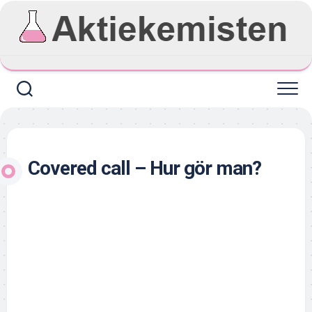
Skip
to
content
Covered call – Hur gör man?