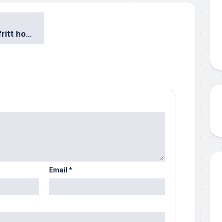
Handla courtagefritt hos Levler
Email
*