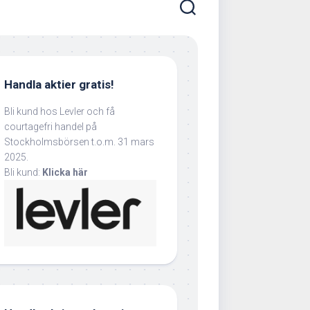
Handla aktier gratis!
Bli kund hos Levler och få
courtagefri handel på
Stockholmsbörsen t.o.m. 31 mars
2025.
Bli kund:
Klicka här