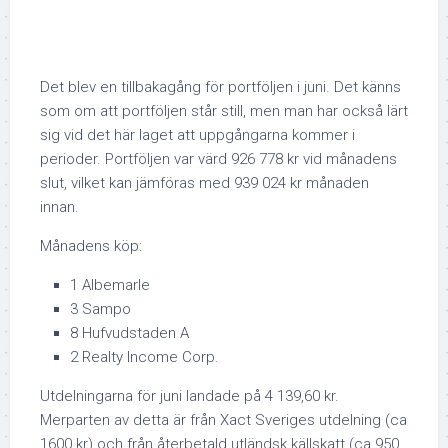
Det blev en tillbakagång för portföljen i juni. Det känns
som om att portföljen står still, men man har också lärt
sig vid det här laget att uppgångarna kommer i
perioder. Portföljen var värd 926 778 kr vid månadens
slut, vilket kan jämföras med 939 024 kr månaden
innan.
Månadens köp:
1 Albemarle
3 Sampo
8 Hufvudstaden A
2 Realty Income Corp.
Utdelningarna för juni landade på 4 139,60 kr.
Merparten av detta är från Xact Sveriges utdelning (ca
1600 kr) och från återbetald utländsk källskatt (ca 950