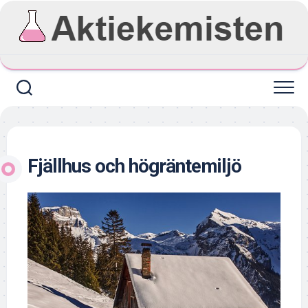
Skip
to
content
Fjällhus och högräntemiljö