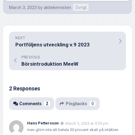
March 3, 2023
by
aktiekemisten
Övrigt
NEXT
Portföljens utveckling v.9 2023
PREVIOUS
Börsintroduktion MeeW
2 Responses
Comments
2
Pingbacks
0
Hans Pettersson
March 3, 2023 at 4:59 pm
men glöm inte att betala 30 procent skatt på intäkten