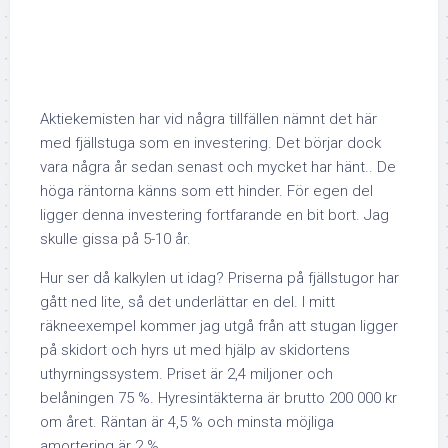
Aktiekemisten har vid några tillfällen nämnt det här
med fjällstuga som en investering. Det börjar dock
vara några år sedan senast och mycket har hänt.. De
höga räntorna känns som ett hinder. För egen del
ligger denna investering fortfarande en bit bort. Jag
skulle gissa på 5-10 år.
Hur ser då kalkylen ut idag? Priserna på fjällstugor har
gått ned lite, så det underlättar en del. I mitt
räkneexempel kommer jag utgå från att stugan ligger
på skidort och hyrs ut med hjälp av skidortens
uthyrningssystem. Priset är 2,4 miljoner och
belåningen 75 %. Hyresintäkterna är brutto 200 000 kr
om året. Räntan är 4,5 % och minsta möjliga
amortering är 2 %.