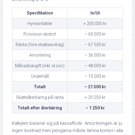
Specifikation
In/Ut
Hyresintäkter
+ 200 000 kr
Provision skidort
– 60 000 kr
Ränta (före skatteavdrag)
– 67 500 kr
Amortering
– 36 000 kr
Månadsavgift (inkl. el osv)
– 48 000 kr
Underhåll
– 10 000 kr
Totalt
– 21 500 kr
Skatteåterbäring på ränta
+ 20 250 kr
Totalt efter återbäring
– 1 250 kr
Kalkylen baserar sig på kassaflöde. Amorteringen är ju
ingen kostnad men pengarna måste lämna kontot i alla