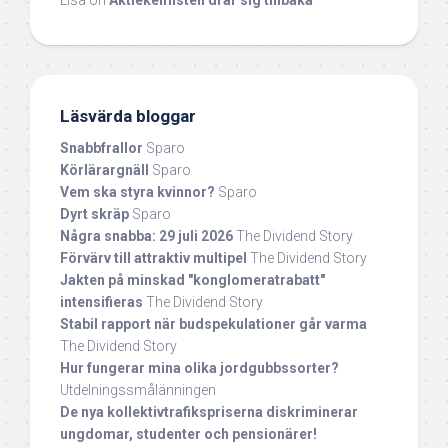
Lisa
on
Aktiekemisten drar sig tillbaka
Läsvärda bloggar
Snabbfrallor
Sparo
Körlärargnäll
Sparo
Vem ska styra kvinnor?
Sparo
Dyrt skräp
Sparo
Några snabba: 29 juli 2026
The Dividend Story
Förvärv till attraktiv multipel
The Dividend Story
Jakten på minskad "konglomeratrabatt"
intensifieras
The Dividend Story
Stabil rapport när budspekulationer går varma
The Dividend Story
Hur fungerar mina olika jordgubbssorter?
Utdelningssmålänningen
De nya kollektivtrafikspriserna diskriminerar
ungdomar, studenter och pensionärer!