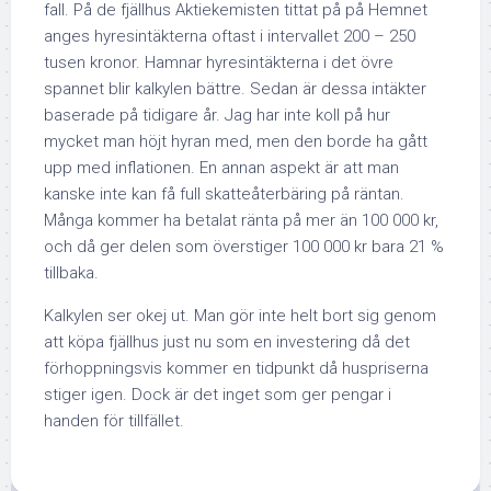
fall. På de fjällhus Aktiekemisten tittat på på Hemnet
anges hyresintäkterna oftast i intervallet 200 – 250
tusen kronor. Hamnar hyresintäkterna i det övre
spannet blir kalkylen bättre. Sedan är dessa intäkter
baserade på tidigare år. Jag har inte koll på hur
mycket man höjt hyran med, men den borde ha gått
upp med inflationen. En annan aspekt är att man
kanske inte kan få full skatteåterbäring på räntan.
Många kommer ha betalat ränta på mer än 100 000 kr,
och då ger delen som överstiger 100 000 kr bara 21 %
tillbaka.
Kalkylen ser okej ut. Man gör inte helt bort sig genom
att köpa fjällhus just nu som en investering då det
förhoppningsvis kommer en tidpunkt då huspriserna
stiger igen. Dock är det inget som ger pengar i
handen för tillfället.