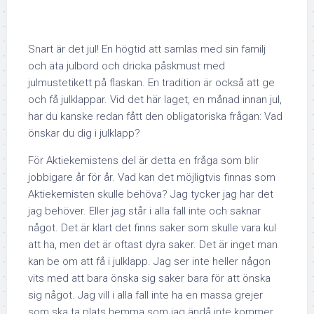
Snart är det jul! En högtid att samlas med sin familj
och äta julbord och dricka påskmust med
julmustetikett på flaskan. En tradition är också att ge
och få julklappar. Vid det här laget, en månad innan jul,
har du kanske redan fått den obligatoriska frågan: Vad
önskar du dig i julklapp?
För Aktiekemistens del är detta en fråga som blir
jobbigare år för år. Vad kan det möjligtvis finnas som
Aktiekemisten skulle behöva? Jag tycker jag har det
jag behöver. Eller jag står i alla fall inte och saknar
något. Det är klart det finns saker som skulle vara kul
att ha, men det är oftast dyra saker. Det är inget man
kan be om att få i julklapp. Jag ser inte heller någon
vits med att bara önska sig saker bara för att önska
sig något. Jag vill i alla fall inte ha en massa grejer
som ska ta plats hemma som jag ändå inte kommer