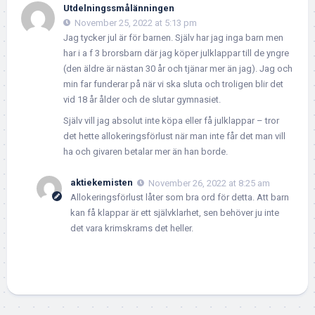
Utdelningssmålänningen
November 25, 2022 at 5:13 pm
Jag tycker jul är för barnen. Själv har jag inga barn men
har i a f 3 brorsbarn där jag köper julklappar till de yngre
(den äldre är nästan 30 år och tjänar mer än jag). Jag och
min far funderar på när vi ska sluta och troligen blir det
vid 18 år ålder och de slutar gymnasiet.
Själv vill jag absolut inte köpa eller få julklappar – tror
det hette allokeringsförlust när man inte får det man vill
ha och givaren betalar mer än han borde.
aktiekemisten
November 26, 2022 at 8:25 am
Allokeringsförlust låter som bra ord för detta. Att barn
kan få klappar är ett självklarhet, sen behöver ju inte
det vara krimskrams det heller.