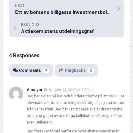
NEXT
Ett av börsens billigaste investmentbolag
PREVIOUS
Aktiekemistens utdelningsgraf
4 Responses
Comments
4
Pingbacks
0
Anonym
August 14, 2022 at 5:50 am
Jag har aktien på ISK och funderar därför på att sälja. För
närvarande är dock utdelningen så hög så jag kan bortse
från källskatten. Jag har valt att sälja alla andra nordiska
bolag på grund av den höga källskatten så troligen åker
även Bulkers ut.
Jag försöker förstå varför de byter skattehemvist men