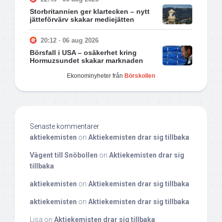
Storbritannien ger klartecken – nytt
jätteförvärv skakar mediejätten
20:12 · 06 aug 2026
Börsfall i USA – osäkerhet kring
Hormuzsundet skakar marknaden
Ekonominyheter från
Börskollen
Senaste kommentarer
aktiekemisten
on
Aktiekemisten drar sig tillbaka
Vägent till Snöbollen
on
Aktiekemisten drar sig
tillbaka
aktiekemisten
on
Aktiekemisten drar sig tillbaka
aktiekemisten
on
Aktiekemisten drar sig tillbaka
Lisa
on
Aktiekemisten drar sig tillbaka