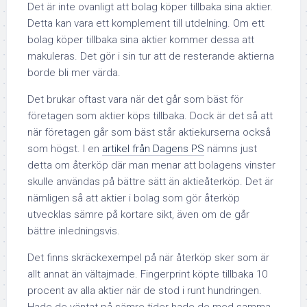
Det är inte ovanligt att bolag köper tillbaka sina aktier.
Detta kan vara ett komplement till utdelning. Om ett
bolag köper tillbaka sina aktier kommer dessa att
makuleras. Det gör i sin tur att de resterande aktierna
borde bli mer värda.
Det brukar oftast vara när det går som bäst för
företagen som aktier köps tillbaka. Dock är det så att
när företagen går som bäst står aktiekurserna också
som högst. I en
artikel från Dagens PS
nämns just
detta om återköp där man menar att bolagens vinster
skulle användas på bättre sätt än aktieåterköp. Det är
nämligen så att aktier i bolag som gör återköp
utvecklas sämre på kortare sikt, även om de går
bättre inledningsvis.
Det finns skräckexempel på när återköp sker som är
allt annat än vältajmade. Fingerprint köpte tillbaka 10
procent av alla aktier när de stod i runt hundringen.