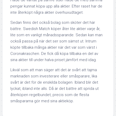
Hade de väntat på sämre tider hade de med samma
pengar kunnat köpa upp alla aktier. Efter raset har de
inte återköpt några aktier överhuvudtaget.
Sedan finns det också bolag som sköter det här
bättre. Swedish Match köper åter lite aktier varje år,
lite som en vanligt månadssparande. Sedan kan man
också passa på när det ser som sämst ut. Intrum
köpte tillbaka många aktier när det var som värst i
Coronakraschen. De fick då köpa tillbaka en del av
sina aktier till under halva priset jämfört med idag.
Likväl som att man säger att det är svårt att tajma
marknaden som investerare eller småsparare, lika
svårt är det för de enskilda bolagen. Ibland blir det
lyckat, ibland inte alls. Då är det bättre att sprida ut
återköpen regelbundet, precis som de flesta
småspararna gör med sina aktieköp.