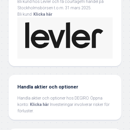
Bli kund hos Levler och få courtagefri handel på
Stockholmsbörsen t.o.m. 31 mars 2025.
Bli kund:
Klicka här
Handla aktier och optioner
Handla aktier och optioner hos DEGIRO. Öppna
konto:
Klicka här
Investeringar involverar risker för
förluster.