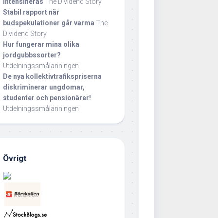
intensifieras
The Dividend Story
Stabil rapport när
budspekulationer går varma
The
Dividend Story
Hur fungerar mina olika
jordgubbssorter?
Utdelningssmålänningen
De nya kollektivtrafikspriserna
diskriminerar ungdomar,
studenter och pensionärer!
Utdelningssmålänningen
Övrigt