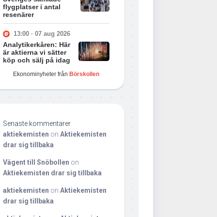
flygplatser i antal
resenärer
13:00 · 07 aug 2026
Analytikerkåren: Här
är aktierna vi sätter
köp och sälj på idag
Ekonominyheter från
Börskollen
Senaste kommentarer
aktiekemisten
on
Aktiekemisten
drar sig tillbaka
Vägent till Snöbollen
on
Aktiekemisten drar sig tillbaka
aktiekemisten
on
Aktiekemisten
drar sig tillbaka