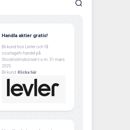
Handla aktier gratis!
Bli kund hos Levler och få
courtagefri handel på
Stockholmsbörsen t.o.m. 31 mars
2025.
Bli kund:
Klicka här