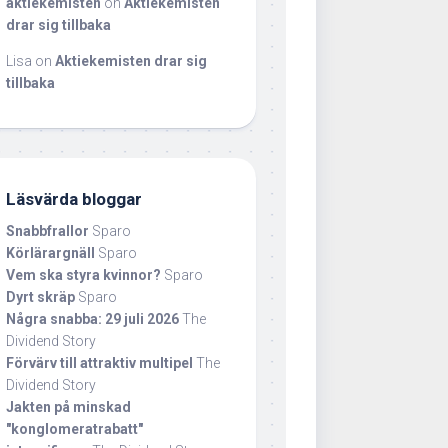
aktiekemisten
on
Aktiekemisten
drar sig tillbaka
Lisa
on
Aktiekemisten drar sig
tillbaka
Läsvärda bloggar
Snabbfrallor
Sparo
Körlärargnäll
Sparo
Vem ska styra kvinnor?
Sparo
Dyrt skräp
Sparo
Några snabba: 29 juli 2026
The
Dividend Story
Förvärv till attraktiv multipel
The
Dividend Story
Jakten på minskad
"konglomeratrabatt"