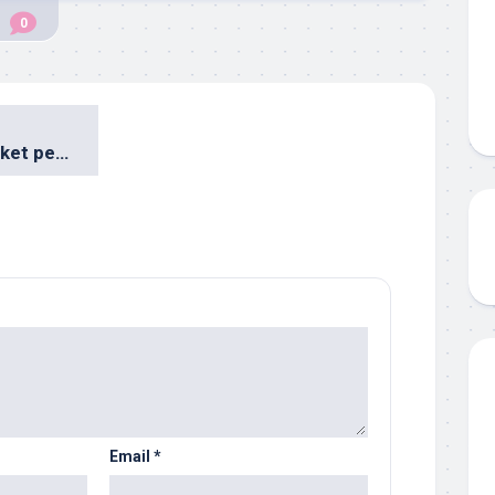
0
Är 10 000 kr mycket pengar?
Email
*