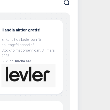
Handla aktier gratis!
Bli kund hos Levler och få
courtagefri handel på
Stockholmsbörsen t.o.m. 31 mars
2025.
Bli kund:
Klicka här