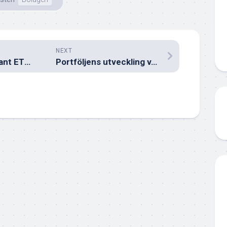
NEXT
En riktigt intressant ETF med månadsutdelning
Portföljens utveckling v.3 2023