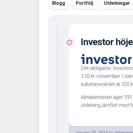
Blogg
Portfölj
Utdelningar
Investor höj
Det viktigaste: Investors 
1,10 kr i november. I s
substansvärdet är 220 k
Aktiekemisten äger 191 a
utdelning jämfört med fö
January 20, 2023
by
aktiekem