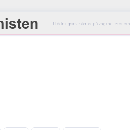
Utdelningsinvesterare på väg mot ekonom