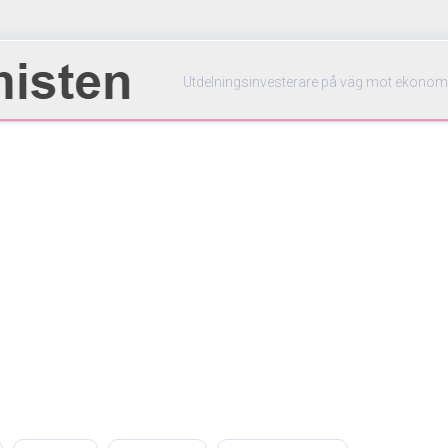
Utdelningsinvesterare på väg mot ekonom