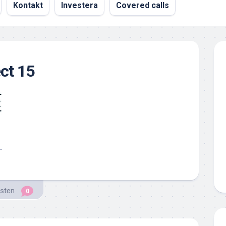
Kontakt
Investera
Covered calls
ect 15
isten
0