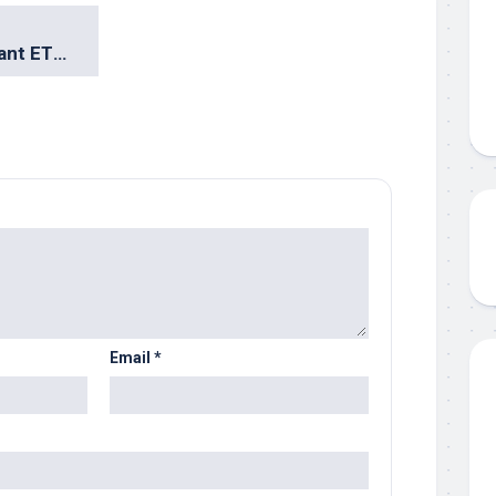
En riktigt intressant ETF med månadsutdelning
Email
*