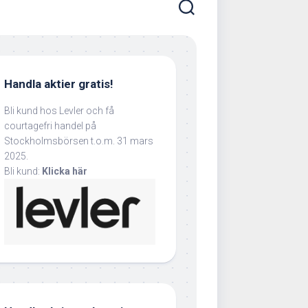
Handla aktier gratis!
Bli kund hos Levler och få
courtagefri handel på
Stockholmsbörsen t.o.m. 31 mars
2025.
Bli kund:
Klicka här