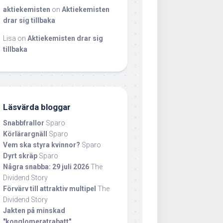
aktiekemisten
on
Aktiekemisten
drar sig tillbaka
Lisa
on
Aktiekemisten drar sig
tillbaka
Läsvärda bloggar
Snabbfrallor
Sparo
Körlärargnäll
Sparo
Vem ska styra kvinnor?
Sparo
Dyrt skräp
Sparo
Några snabba: 29 juli 2026
The
Dividend Story
Förvärv till attraktiv multipel
The
Dividend Story
Jakten på minskad
"konglomeratrabatt"