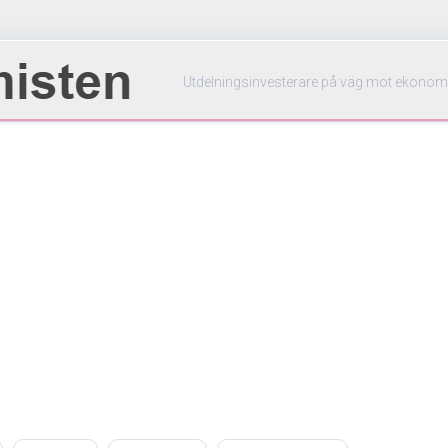
Utdelningsinvesterare på väg mot ekonom