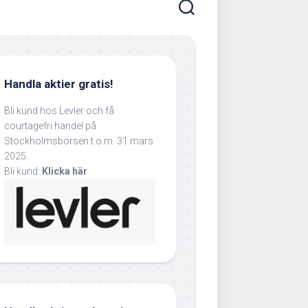
Handla aktier gratis!
Bli kund hos Levler och få
courtagefri handel på
Stockholmsbörsen t.o.m. 31 mars
2025.
Bli kund:
Klicka här