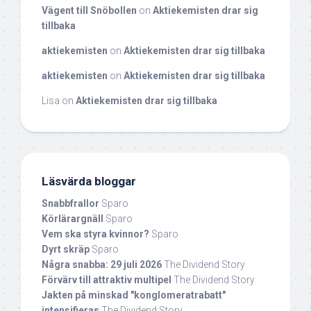
Vägent till Snöbollen
on
Aktiekemisten drar sig
tillbaka
aktiekemisten
on
Aktiekemisten drar sig tillbaka
aktiekemisten
on
Aktiekemisten drar sig tillbaka
Lisa
on
Aktiekemisten drar sig tillbaka
Läsvärda bloggar
Snabbfrallor
Sparo
Körlärargnäll
Sparo
Vem ska styra kvinnor?
Sparo
Dyrt skräp
Sparo
Några snabba: 29 juli 2026
The Dividend Story
Förvärv till attraktiv multipel
The Dividend Story
Jakten på minskad "konglomeratrabatt"
intensifieras
The Dividend Story