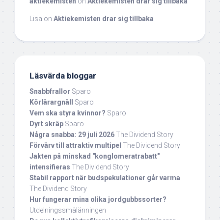
aktiekemisten
on
Aktiekemisten drar sig tillbaka
Lisa
on
Aktiekemisten drar sig tillbaka
Läsvärda bloggar
Snabbfrallor
Sparo
Körlärargnäll
Sparo
Vem ska styra kvinnor?
Sparo
Dyrt skräp
Sparo
Några snabba: 29 juli 2026
The Dividend Story
Förvärv till attraktiv multipel
The Dividend Story
Jakten på minskad "konglomeratrabatt"
intensifieras
The Dividend Story
Stabil rapport när budspekulationer går varma
The Dividend Story
Hur fungerar mina olika jordgubbssorter?
Utdelningssmålänningen