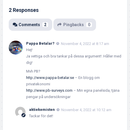
2 Responses
Comments
2
Pingbacks
0
Pappa Betalar?
November 4, 2022 at 8:17 am
Hej!
Ja vettiga och bra tankar på dessa argument!. Håller med
dig!
Mvh PB?
http://www.pappa-betalar.se
– En blogg om
privatekonomi
http://www.pb-surveys.com
– Min egna panelsida, tjäna
pengar på undersökningar
aktiekemisten
November 4, 2022 at 10:12 am
Tackar för det!