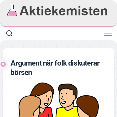
Skip
to
content
Argument när folk diskuterar
börsen