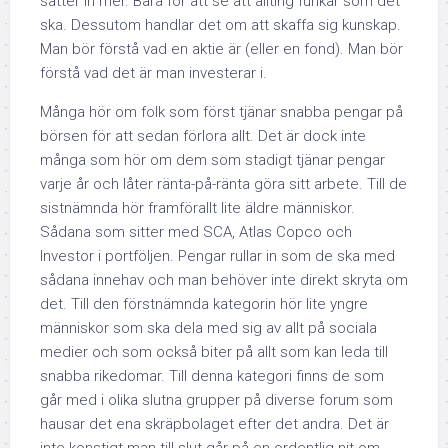
sätter in mer. Bara för att se att allting funkar som det
ska. Dessutom handlar det om att skaffa sig kunskap.
Man bör förstå vad en aktie är (eller en fond). Man bör
förstå vad det är man investerar i.
Många hör om folk som först tjänar snabba pengar på
börsen för att sedan förlora allt. Det är dock inte
många som hör om dem som stadigt tjänar pengar
varje år och låter ränta-på-ränta göra sitt arbete. Till de
sistnämnda hör framförallt lite äldre människor.
Sådana som sitter med SCA, Atlas Copco och
Investor i portföljen. Pengar rullar in som de ska med
sådana innehav och man behöver inte direkt skryta om
det. Till den förstnämnda kategorin hör lite yngre
människor som ska dela med sig av allt på sociala
medier och som också biter på allt som kan leda till
snabba rikedomar. Till denna kategori finns de som
går med i olika slutna grupper på diverse forum som
hausar det ena skräpbolaget efter det andra. Det är
inte konstigt man till slut går på en ordentlig nit om