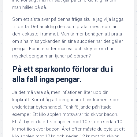
man håller på så.
Som ett sista svar på denna fråga skulle jag vilja lägga
till detta: Det är aldrig den som pratar mest som är
den klokaste i rummet. Man är mer benägen att prata
om sina misslyckanden än sina succéer när det gäller
pengar. För inte sitter man väl och skryter om hur
mycket pengar man tjänar på börsen?
På ett sparkonto förlorar du i
alla fall inga pengar
.
Ja det må vara så, men inflationen äter upp din
köpkraft. Kom ihåg att pengar är ett instrument som
underlättar byteshandel. Tänk följande påhittade
exempel: Ett kilo äpplen motsvarar tio skivor bacon.
Ett år byter du ett kilo äpplen mot 10 kr, och sedan 10
kr mot tio skivor bacon. Året efter måste du byta ut ett
kilo äpplen mot 12 kr, och sedan 12 kr mot tio skivor