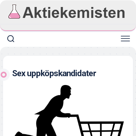
Skip
to
content
Sex uppköpskandidater