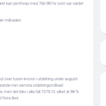
vilket kan jämföras med 766 987 kr som var värdet
der månaden:
 ut över tusen kronor i utdelning under augusti
farande min sämsta utdelningsmånad
 men det blev i alla fall 1079,13, vilket är 88 %
förra året.