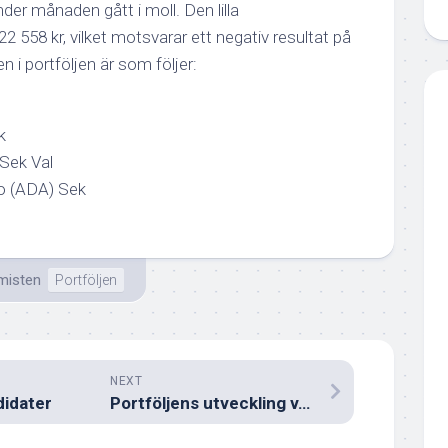
er månaden gått i moll. Den lilla
22 558 kr, vilket motsvarar ett negativ resultat på
n i portföljen är som följer:
k
Sek Val
o (ADA) Sek
misten
Portföljen
NEXT
idater
Portföljens utveckling v.35 2022