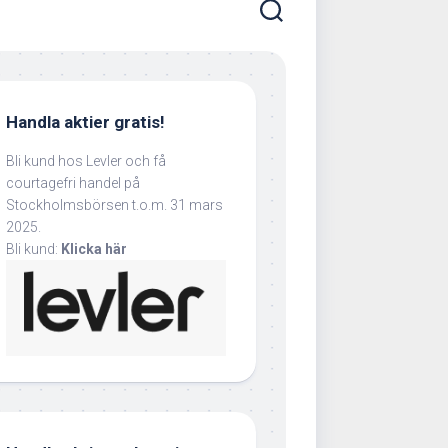
Handla aktier gratis!
Bli kund hos Levler och få
courtagefri handel på
Stockholmsbörsen t.o.m. 31 mars
2025.
Bli kund:
Klicka här