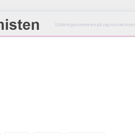
Utdelningsinvesterare på väg mot ekonom