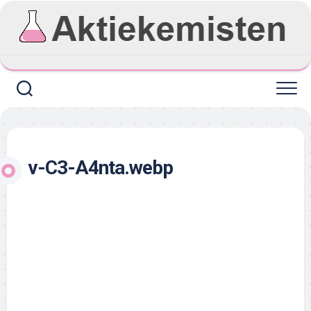
Skip
to
content
v-C3-A4nta.webp