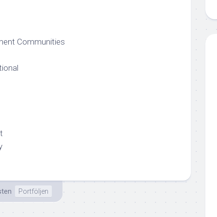
ment Communities
tional
t
y
sten
Portföljen