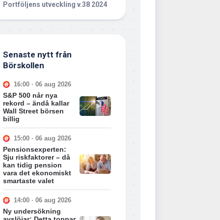
Portföljens utveckling v.38 2024
Senaste nytt från
Börskollen
16:00 · 06 aug 2026
S&P 500 når nya
rekord – ändå kallar
Wall Street börsen
billig
15:00 · 06 aug 2026
Pensionsexperten:
Sju riskfaktorer – då
kan tidig pension
vara det ekonomiskt
smartaste valet
14:00 · 06 aug 2026
Ny undersökning
avslöjar: Detta toppar