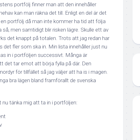
tens portfölj finner man att den innehåller
ehav kan man räkna det till. Enligt en del är det
i en portfölj då man inte kommer ha tid att följa
 så, men samtidigt blir risken lägre. Skulle ett av
ks det knappt på totalen. Trots att jag redan har
s det fler som ska in. Min lista innehåller just nu
sas in i portföljen successivt. Många är
t det tar emot att börja fylla på där. Den
rdyr för tillfället så jag väljer att ha is i magen.
ga bra lägen bland framförallt de svenska
nu tänka mig att ta in i portföljen:
ent
v