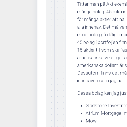
Tittar man på Aktiekemis
många bolag. 45 olika inn
för många aktier att ha 
alla innehav. Det må vara
mina bolag gå dåligt mär
45 bolag i portföljen finn
15 aktier till som ska fa
amerikanska vilket gör at
amerikanska dollarn är sno
Dessutom finns det mån
innehaven som jag har.
Dessa bolag kan jag just 
Gladstone Investm
Atrium Mortgage In
Mowi