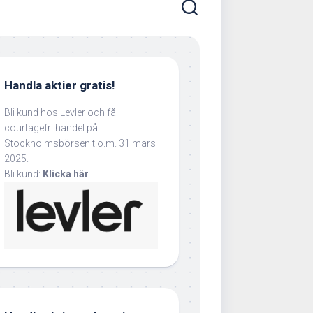
Handla aktier gratis!
Bli kund hos Levler och få
courtagefri handel på
Stockholmsbörsen t.o.m. 31 mars
2025.
Bli kund:
Klicka här