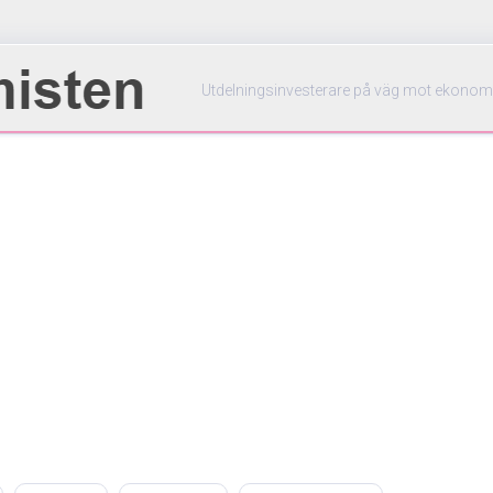
Utdelningsinvesterare på väg mot ekonom