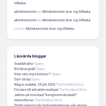
tillbaka
aktiekemisten
on
Aktiekemisten drar sig tillbaka
aktiekemisten
on
Aktiekemisten drar sig tillbaka
Lisa
on
Aktiekemisten drar sig tillbaka
Läsvärda bloggar
Snabbfrallor
Sparo
Körlärargnäll
Sparo
Vem ska styra kvinnor?
Sparo
Dyrt skräp
Sparo
Några snabba: 29 juli 2026
The Dividend Story
Förvärv till attraktiv multipel
The Dividend Story
Jakten på minskad "konglomeratrabatt"
intensifieras
The Dividend Story
Stabil rapport när budspekulationer går varma