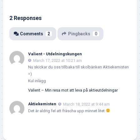
2 Responses
Comments
2
Pingbacks
0
Valient - Utdelningskungen
March 17, 2022 at 10:21 am
Nu skickar du oss tillbaka till skolbänken Aktiekemisten
=)
Kul inlägg
Valient – Min resa mot att leva på aktieutdelningar
Aktiekemisten
March 18, 2022 at 9:44 am
Det är aldrig fel att fräscha upp minnet litet