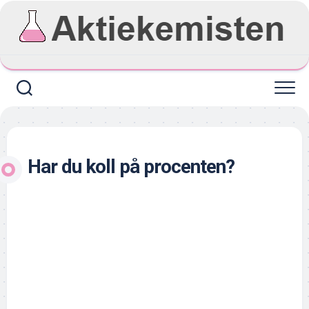
Skip
to
content
Har du koll på procenten?