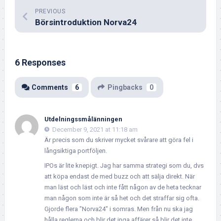
PREVIOUS
Börsintroduktion Norva24
6 Responses
Comments
6
Pingbacks
0
Utdelningssmålänningen
December 9, 2021 at 11:18 am
Är precis som du skriver mycket svårare att göra fel i
långsiktiga portföljen.
IPOs är lite knepigt. Jag har samma strategi som du, dvs
att köpa endast de med buzz och att sälja direkt. När
man läst och läst och inte fått någon av de heta tecknar
man någon som inte är så het och det straffar sig ofta.
Gjorde flera "Norva24" i somras. Men från nu ska jag
hålla reglerna och blir det inga affärer så blir det inte.