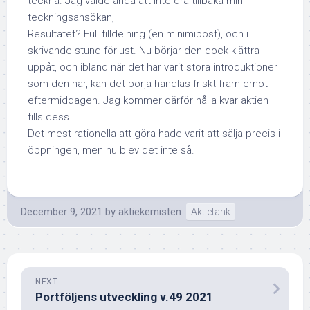
teckna. Jag valde ändå att inte dra tillbaka min
teckningsansökan,
Resultatet? Full tilldelning (en minimipost), och i
skrivande stund förlust. Nu börjar den dock klättra
uppåt, och ibland när det har varit stora introduktioner
som den här, kan det börja handlas friskt fram emot
eftermiddagen. Jag kommer därför hålla kvar aktien
tills dess.
Det mest rationella att göra hade varit att sälja precis i
öppningen, men nu blev det inte så.
December 9, 2021
by
aktiekemisten
Aktietänk
NEXT
Portföljens utveckling v.49 2021