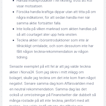
Handla indexprodukter i fel riktning, trots att RSI
visar motsatsen.
Försöka handla kraftiga dippar utan att titta på om
några indikatorer, för att sedan handla mer när
samma aktie fortsätter falla.
Inte kolla på vilken marknad som aktien handlas på
så att courtaget äter upp hela vinsten.
Teckna aktier i börsintroduktioner som inte är
tillräckligt omtalade, och som dessutom inte har
fått någon teckna-rekommendation av någon
tidning.
Senaste exemplet på ett fel är att jag valde teckna
aktier i Norva24. Som jag skrev i mitt inlägg om
bolaget, skulle jag teckna om det inte kom fram något
negativt. Senare samma dag kom Affärsvärlden med
en neutral rekommendation. Samma dag las det
också ut omröstningar på Finanstwitter där dubbelt så
många röstade på att inte teckna, jämfört med att