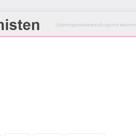
Utdelningsinvesterare på väg mot ekonom