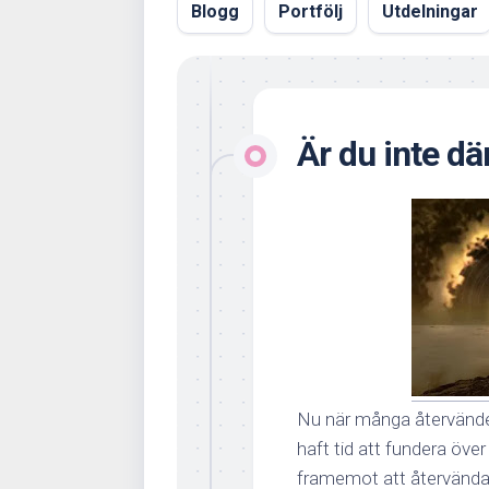
Blogg
Portfölj
Utdelningar
Är du inte där
Nu när många återvänder 
haft tid att fundera över
framemot att återvända t