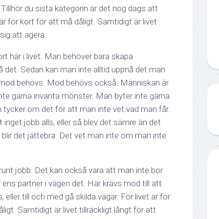
illhör du sista kategorin är det nog dags att
r för kort för att må dåligt. Samtidigt är livet
ig att agera.
rt här i livet. Man behöver bara skapa
nå det. Sedan kan man inte alltid uppnå det man
tålamod behövs. Mod behövs också. Människan är
inte gärna invanta mönster. Man byter inte gärna
n tycker om det för att man inte vet vad man får.
inget jobb alls, eller så blev det sämre än det
 blir det jättebra. Det vet man inte om man inte
e runt jobb. Det kan också vara att man inte bor
 ens partner i vägen det. Här krävs mod till att
ler till och med gå skilda vägar. För livet är för
gt. Samtidigt är livet tillräckligt långt för att