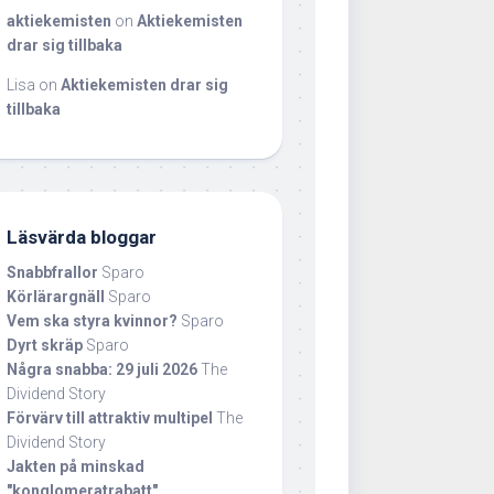
aktiekemisten
on
Aktiekemisten
drar sig tillbaka
Lisa
on
Aktiekemisten drar sig
tillbaka
Läsvärda bloggar
Snabbfrallor
Sparo
Körlärargnäll
Sparo
Vem ska styra kvinnor?
Sparo
Dyrt skräp
Sparo
Några snabba: 29 juli 2026
The
Dividend Story
Förvärv till attraktiv multipel
The
Dividend Story
Jakten på minskad
"konglomeratrabatt"