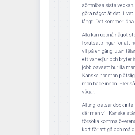
sömnlösa sista veckan. T
göra något åt det. Livet ä
långt. Det kommer löna s
Alla kan uppnå något sto
förutsättningar för att 
vill på en gång, utan 
ett vanedjur och bryter 
jobb oavsett hur illa ma
Kanske har man plötsligt 
man hade innan. Eller så
vågar.
Allting kretsar dock int
där man vill. Kanske står
försöka komma överens, el
kort för att gå och må dåli