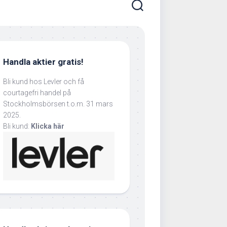
Handla aktier gratis!
Bli kund hos Levler och få
courtagefri handel på
Stockholmsbörsen t.o.m. 31 mars
2025.
Bli kund:
Klicka här