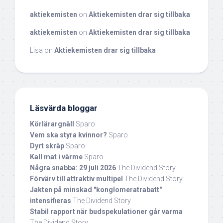
aktiekemisten
on
Aktiekemisten drar sig tillbaka
aktiekemisten
on
Aktiekemisten drar sig tillbaka
Lisa
on
Aktiekemisten drar sig tillbaka
Läsvärda bloggar
Körlärargnäll
Sparo
Vem ska styra kvinnor?
Sparo
Dyrt skräp
Sparo
Kall mat i värme
Sparo
Några snabba: 29 juli 2026
The Dividend Story
Förvärv till attraktiv multipel
The Dividend Story
Jakten på minskad "konglomeratrabatt"
intensifieras
The Dividend Story
Stabil rapport när budspekulationer går varma
The Dividend Story