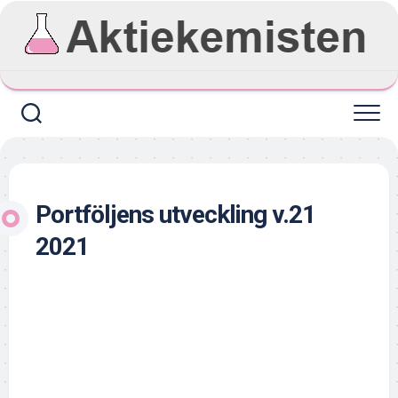
Skip
to
content
Portföljens utveckling v.21
2021