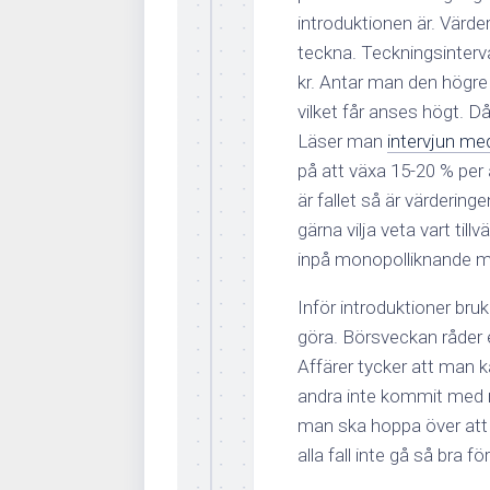
introduktionen är. Värd
teckna. Teckningsinterva
kr. Antar man den högre v
vilket får anses högt. Då
Läser man
intervjun med
på att växa 15-20 % per
är fallet så är värdering
gärna vilja veta vart ti
inpå monopolliknande ma
Inför introduktioner b
göra. Börsveckan råder 
Affärer tycker att man 
andra inte kommit med r
man ska hoppa över att te
alla fall inte gå så bra 