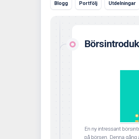
Blogg
Portfölj
Utdelningar
Börsintrodu
En ny intressant börsin
på börsen. Denna gång ä