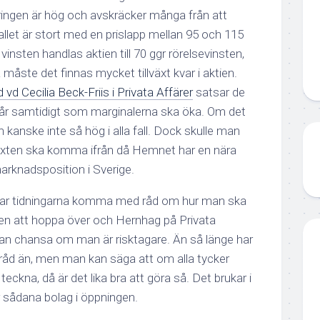
eringen är hög och avskräcker många från att
llet är stort med en prislapp mellan 95 och 115
insten handlas aktien till 70 ggr rörelsevinsten,
 måste det finnas mycket tillväxt kvar i aktien.
 vd Cecilia Beck-Friis i Privata Affärer
satsar de
 år samtidigt som marginalerna ska öka. Om det
en kanske inte så hög i alla fall. Dock skulle man
llväxten ska komma ifrån då Hemnet har en nära
rknadsposition i Sverige.
rukar tidningarna komma med råd om hur man ska
en att hoppa över och Hernhag på Privata
kan chansa om man är risktagare. Än så länge har
åd än, men man kan säga att om alla tycker
ckna, då är det lika bra att göra så. Det brukar i
för sådana bolag i öppningen.