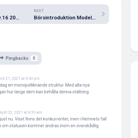
NEXT
Måndagens köp v.16 2021
Börsintroduktion Modelon
Pingbacks
0
ril 21, 2021 at 6:43 pm
idag en monopolliknande struktur. Med alla nya
gan hur länge dem kan behålla denna ställning.
April 22, 2021 at 6:35 am
just nu. Visst finns det konkurrenter, men i Hemnets fall
m om statusen kommer ändras inom en överskådlig