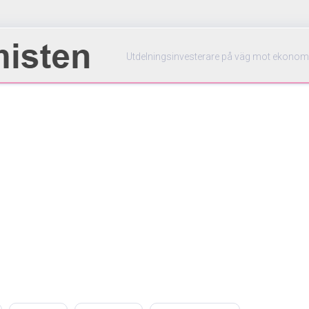
Utdelningsinvesterare på väg mot ekonom