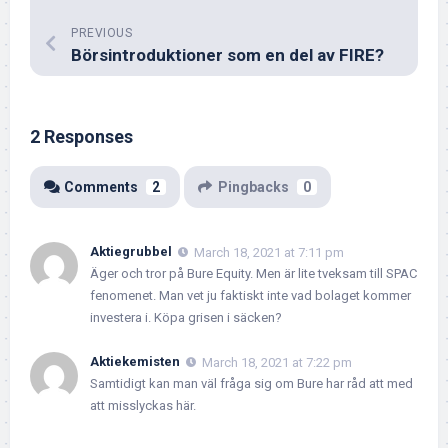
PREVIOUS
Börsintroduktioner som en del av FIRE?
2 Responses
Comments
2
Pingbacks
0
Aktiegrubbel
March 18, 2021 at 7:11 pm
Äger och tror på Bure Equity. Men är lite tveksam till SPAC
fenomenet. Man vet ju faktiskt inte vad bolaget kommer
investera i. Köpa grisen i säcken?
Aktiekemisten
March 18, 2021 at 7:22 pm
Samtidigt kan man väl fråga sig om Bure har råd att med
att misslyckas här.