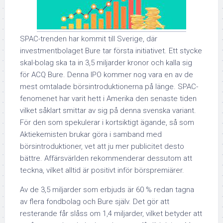
SPAC-trenden har kommit till Sverige, där
investmentbolaget Bure tar första initiativet. Ett stycke
skal-bolag ska ta in 3,5 miljarder kronor och kalla sig
för ACQ Bure. Denna IPO kommer nog vara en av de
mest omtalade börsintroduktionerna på länge. SPAC-
fenomenet har varit hett i Amerika den senaste tiden
vilket såklart smittar av sig på denna svenska variant.
För den som spekulerar i kortsiktigt ägande, så som
Aktiekemisten brukar göra i samband med
börsintroduktioner, vet att ju mer publicitet desto
bättre. Affärsvärlden rekommenderar dessutom att
teckna, vilket alltid är positivt inför börspremiärer.
Av de 3,5 miljarder som erbjuds är 60 % redan tagna
av flera fondbolag och Bure själv. Det gör att
resterande får slåss om 1,4 miljarder, vilket betyder att