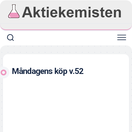
Skip
to
content
Måndagens köp v.52