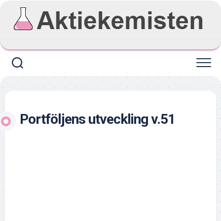
Skip
to
content
Portföljens utveckling v.51