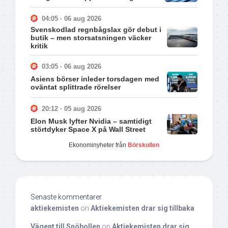
04:05 · 06 aug 2026
Svenskodlad regnbågslax gör debut i
butik – men storsatsningen väcker
kritik
03:05 · 06 aug 2026
Asiens börser inleder torsdagen med
oväntat splittrade rörelser
20:12 · 05 aug 2026
Elon Musk lyfter Nvidia – samtidigt
störtdyker Space X på Wall Street
Ekonominyheter från
Börskollen
Senaste kommentarer
aktiekemisten
on
Aktiekemisten drar sig tillbaka
Vägent till Snöbollen
on
Aktiekemisten drar sig