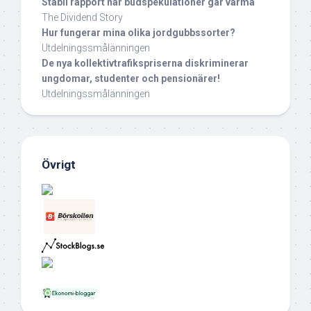
Stabil rapport när budspekulationer går varma
The Dividend Story
Hur fungerar mina olika jordgubbssorter?
Utdelningssmålänningen
De nya kollektivtrafikspriserna diskriminerar
ungdomar, studenter och pensionärer!
Utdelningssmålänningen
Övrigt