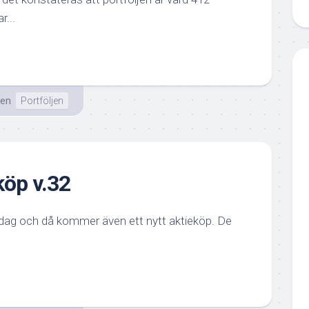
r...
ten
Portföljen
öp v.32
ag och då kommer även ett nytt aktieköp. De
.