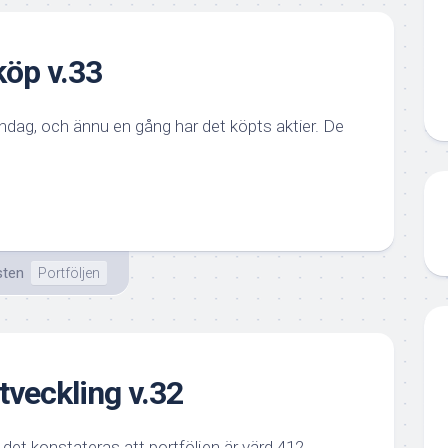
öp v.33
dag, och ännu en gång har det köpts aktier. De
sten
Portföljen
tveckling v.32
det konstateras att portföljen är värd 412