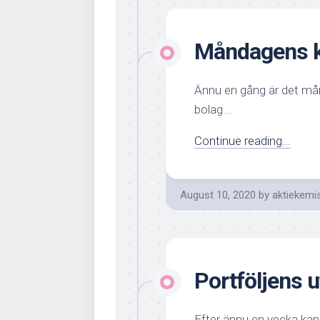
Måndagens k
Ännu en gång är det mån
bolag...
Continue reading...
August 10, 2020
by
aktiekemi
Portföljens u
Efter ännu en vecka kan 