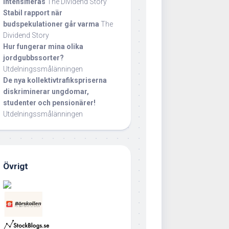
intensifieras
The Dividend Story
Stabil rapport när
budspekulationer går varma
The
Dividend Story
Hur fungerar mina olika
jordgubbssorter?
Utdelningssmålänningen
De nya kollektivtrafikspriserna
diskriminerar ungdomar,
studenter och pensionärer!
Utdelningssmålänningen
Övrigt