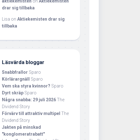
aktiekemisten
on
Aktiekemisten
drar sig tillbaka
Lisa
on
Aktiekemisten drar sig
tillbaka
Läsvärda bloggar
Snabbfrallor
Sparo
Körlärargnäll
Sparo
Vem ska styra kvinnor?
Sparo
Dyrt skräp
Sparo
Några snabba: 29 juli 2026
The
Dividend Story
Förvärv till attraktiv multipel
The
Dividend Story
Jakten på minskad
"konglomeratrabatt"