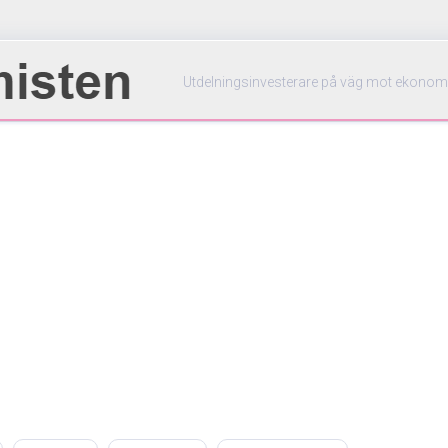
Utdelningsinvesterare på väg mot ekonom