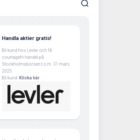
Handla aktier gratis!
Bli kund hos Levler och få
courtagefri handel på
Stockholmsbörsen t.o.m. 31 mars
2025.
Bli kund:
Klicka här