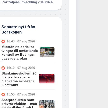
Portföljens utveckling v.38 2024
Senaste nytt från
Börskollen
16:43 · 07 aug 2026
Misstänkta sprickor
tvingar till omfattande
kontroll av Boeings
passagerarplan
16:10 · 07 aug 2026
Blankningskollen: 20
blankade aktier –
blankarna minskar i
Electrolux
15:55 · 07 aug 2026
Sparprodukten som
erövrat världen – men
aldrig riktigt flugit i