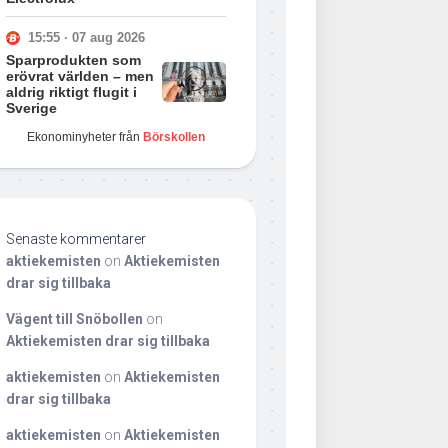
15:55 · 07 aug 2026
Sparprodukten som
erövrat världen – men
aldrig riktigt flugit i
Sverige
Ekonominyheter från
Börskollen
Senaste kommentarer
aktiekemisten
on
Aktiekemisten
drar sig tillbaka
Vägent till Snöbollen
on
Aktiekemisten drar sig tillbaka
aktiekemisten
on
Aktiekemisten
drar sig tillbaka
aktiekemisten
on
Aktiekemisten