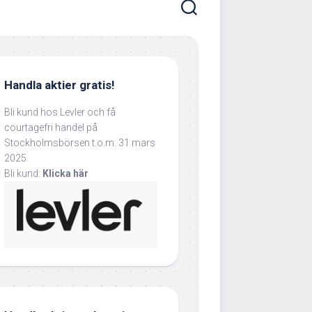
Handla aktier gratis!
Bli kund hos Levler och få
courtagefri handel på
Stockholmsbörsen t.o.m. 31 mars
2025.
Bli kund:
Klicka här