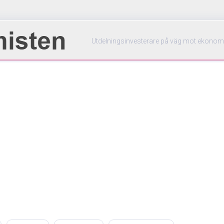
Utdelningsinvesterare på väg mot ekonom