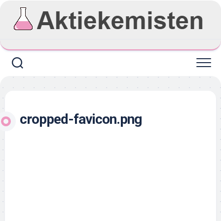
Skip
to
content
cropped-favicon.png