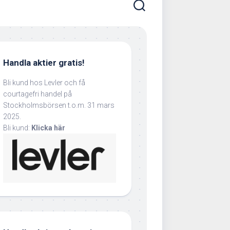
Handla aktier gratis!
Bli kund hos Levler och få
courtagefri handel på
Stockholmsbörsen t.o.m. 31 mars
2025.
Bli kund:
Klicka här