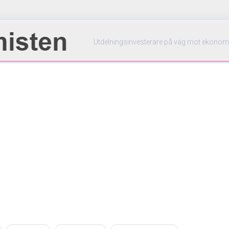
Utdelningsinvesterare på väg mot ekonom