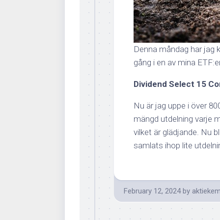
Denna måndag har jag k
gång i en av mina ETF:er
Dividend Select 15 Co
Nu är jag uppe i över 800
mängd utdelning varje m
vilket är glädjande. Nu b
samlats ihop lite utdeln
February 12, 2024
by
aktiekem