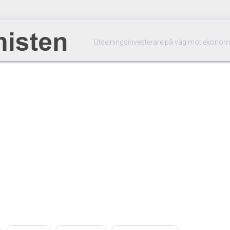
Utdelningsinvesterare på väg mot ekonom