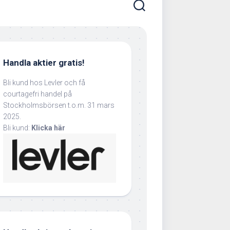
Handla aktier gratis!
Bli kund hos Levler och få
courtagefri handel på
Stockholmsbörsen t.o.m. 31 mars
2025.
Bli kund:
Klicka här