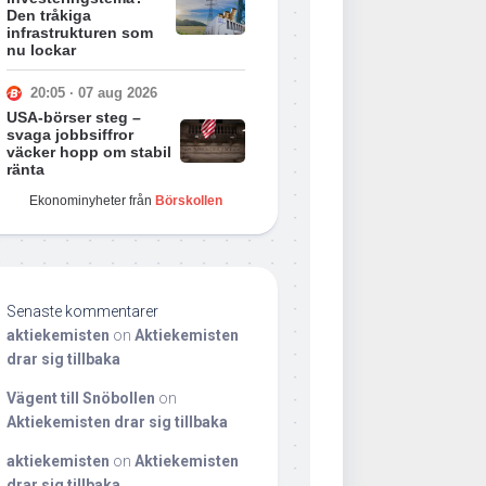
Den tråkiga
infrastrukturen som
nu lockar
20:05 · 07 aug 2026
USA-börser steg –
svaga jobbsiffror
väcker hopp om stabil
ränta
Ekonominyheter från
Börskollen
Senaste kommentarer
aktiekemisten
on
Aktiekemisten
drar sig tillbaka
Vägent till Snöbollen
on
Aktiekemisten drar sig tillbaka
aktiekemisten
on
Aktiekemisten
drar sig tillbaka