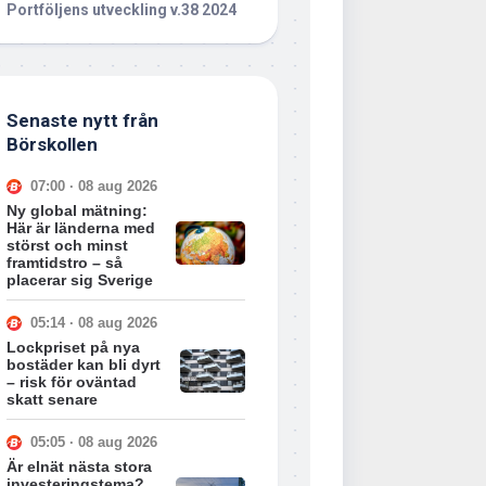
Portföljens utveckling v.38 2024
Senaste nytt från
Börskollen
07:00 · 08 aug 2026
Ny global mätning:
Här är länderna med
störst och minst
framtidstro – så
placerar sig Sverige
05:14 · 08 aug 2026
Lockpriset på nya
bostäder kan bli dyrt
– risk för oväntad
skatt senare
05:05 · 08 aug 2026
Är elnät nästa stora
investeringstema?