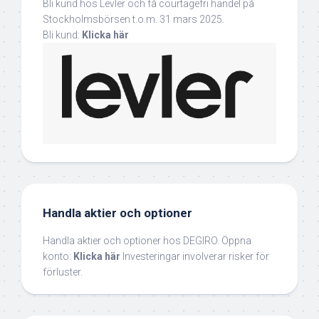
Bli kund hos Levler och få courtagefri handel på
Stockholmsbörsen t.o.m. 31 mars 2025.
Bli kund:
Klicka här
Handla aktier och optioner
Handla aktier och optioner hos DEGIRO. Öppna
konto:
Klicka här
Investeringar involverar risker för
förluster.