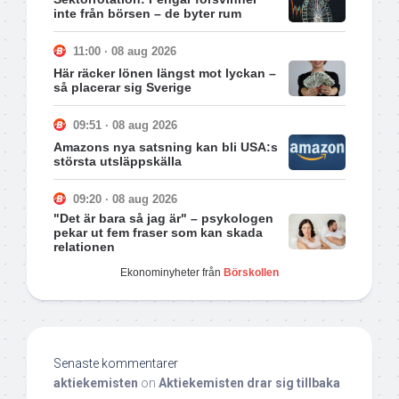
inte från börsen – de byter rum
11:00 · 08 aug 2026
Här räcker lönen längst mot lyckan –
så placerar sig Sverige
09:51 · 08 aug 2026
Amazons nya satsning kan bli USA:s
största utsläppskälla
09:20 · 08 aug 2026
"Det är bara så jag är" – psykologen
pekar ut fem fraser som kan skada
relationen
Ekonominyheter från
Börskollen
Senaste kommentarer
aktiekemisten
on
Aktiekemisten drar sig tillbaka