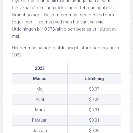
mycket från månad till månad. Många har i år varit
besvikna på den låga utdelningen februari-april och
lämnat bolaget. Nu kommer man med besked som
ligger mer i linje med vad man har varit van vid.
Utdelningen blir 0,07$/aktie och betalas ut i slutet av
maj.
Här ser man bolagets utdelningshistorik sedan januari
2022.
2023
Månad
Utdelning
Maj
$0,07
April
$0,02
Mars
$0,01
Februari
$0,01
Januari
$0,09