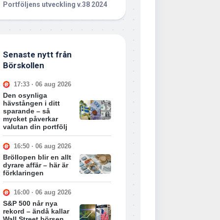
Portföljens utveckling v.38 2024
Senaste nytt från
Börskollen
17:33 · 06 aug 2026
Den osynliga
hävstången i ditt
sparande – så
mycket påverkar
valutan din portfölj
16:50 · 06 aug 2026
Bröllopen blir en allt
dyrare affär – här är
förklaringen
16:00 · 06 aug 2026
S&P 500 når nya
rekord – ändå kallar
Wall Street börsen