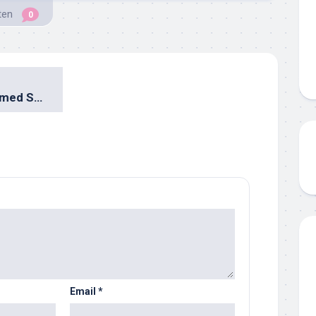
ten
0
Mitt experiment med SAVR.
Email
*