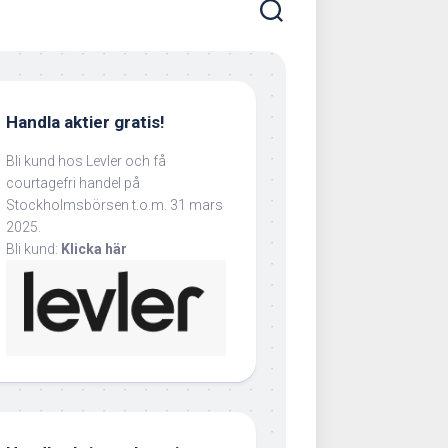
Handla aktier gratis!
Bli kund hos Levler och få
courtagefri handel på
Stockholmsbörsen t.o.m. 31 mars
2025.
Bli kund:
Klicka här