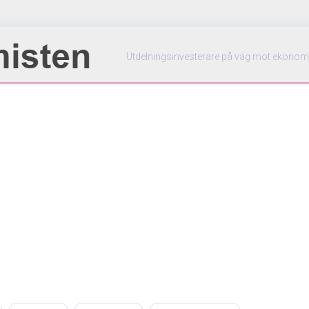
Utdelningsinvesterare på väg mot ekonom