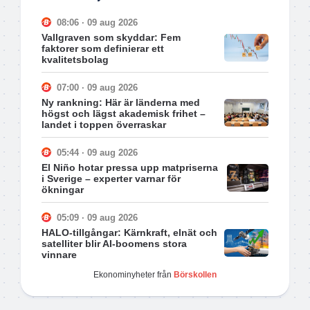
08:06 · 09 aug 2026
Vallgraven som skyddar: Fem
faktorer som definierar ett
kvalitetsbolag
07:00 · 09 aug 2026
Ny rankning: Här är länderna med
högst och lägst akademisk frihet –
landet i toppen överraskar
05:44 · 09 aug 2026
El Niño hotar pressa upp matpriserna
i Sverige – experter varnar för
ökningar
05:09 · 09 aug 2026
HALO-tillgångar: Kärnkraft, elnät och
satelliter blir AI-boomens stora
vinnare
Ekonominyheter från
Börskollen