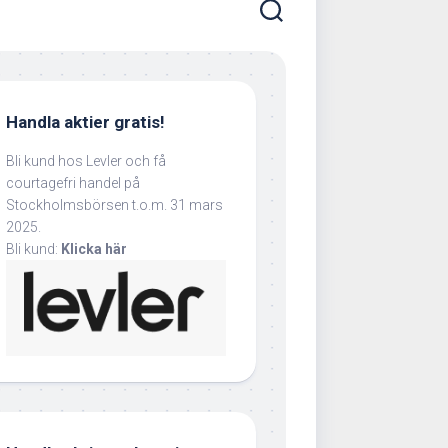
Handla aktier gratis!
Bli kund hos Levler och få
courtagefri handel på
Stockholmsbörsen t.o.m. 31 mars
2025.
Bli kund:
Klicka här