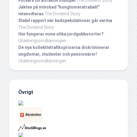
Förvärv till attraktiv multipel
The Dividend Story
Jakten på minskad "konglomeratrabatt"
intensifieras
The Dividend Story
Stabil rapport när budspekulationer går varma
The Dividend Story
Hur fungerar mina olika jordgubbssorter?
Utdelningssmålänningen
De nya kollektivtrafikspriserna diskriminerar
ungdomar, studenter och pensionärer!
Utdelningssmålänningen
Övrigt