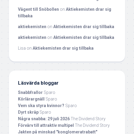
Vägent till Snöbollen
on
Aktiekemisten drar sig
tillbaka
aktiekemisten
on
Aktiekemisten drar sig tillbaka
aktiekemisten
on
Aktiekemisten drar sig tillbaka
Lisa
on
Aktiekemisten drar sig tillbaka
Läsvärda bloggar
Snabbfrallor
Sparo
Körlärargnäll
Sparo
Vem ska styra kvinnor?
Sparo
Dyrt skräp
Sparo
Några snabba: 29 juli 2026
The Dividend Story
Förvärv till attraktiv multipel
The Dividend Story
Jakten på minskad "konglomeratrabatt"