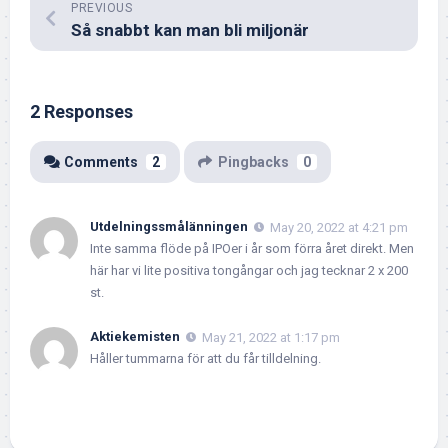
PREVIOUS
Så snabbt kan man bli miljonär
2 Responses
Comments
2
Pingbacks
0
Utdelningssmålänningen
May 20, 2022 at 4:21 pm
Inte samma flöde på IPOer i år som förra året direkt. Men
här har vi lite positiva tongångar och jag tecknar 2 x 200
st.
Aktiekemisten
May 21, 2022 at 1:17 pm
Håller tummarna för att du får tilldelning.