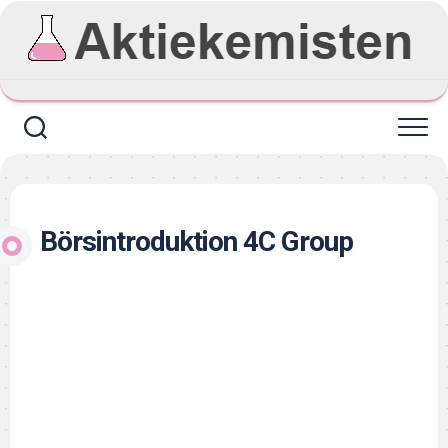
Skip
to
content
Börsintroduktion 4C Group