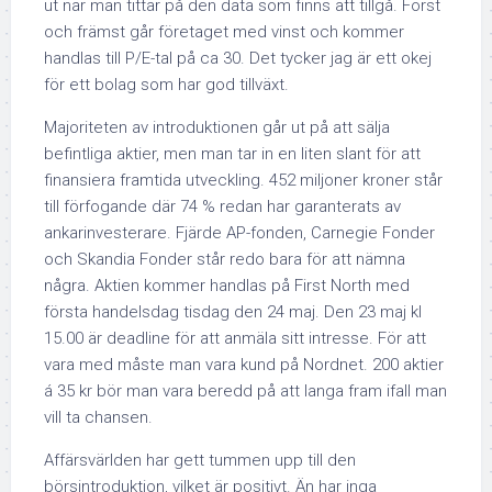
ut när man tittar på den data som finns att tillgå. Först
och främst går företaget med vinst och kommer
handlas till P/E-tal på ca 30. Det tycker jag är ett okej
för ett bolag som har god tillväxt.
Majoriteten av introduktionen går ut på att sälja
befintliga aktier, men man tar in en liten slant för att
finansiera framtida utveckling. 452 miljoner kroner står
till förfogande där 74 % redan har garanterats av
ankarinvesterare. Fjärde AP-fonden, Carnegie Fonder
och Skandia Fonder står redo bara för att nämna
några. Aktien kommer handlas på First North med
första handelsdag tisdag den 24 maj. Den 23 maj kl
15.00 är deadline för att anmäla sitt intresse. För att
vara med måste man vara kund på Nordnet. 200 aktier
á 35 kr bör man vara beredd på att langa fram ifall man
vill ta chansen.
Affärsvärlden har gett tummen upp till den
börsintroduktion, vilket är positivt. Än har inga