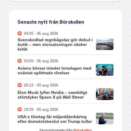
Senaste nytt från Börskollen
04:05 · 06 aug 2026
Svenskodlad regnbågslax gör debut i
butik – men storsatsningen väcker
kritik
03:05 · 06 aug 2026
Asiens börser inleder torsdagen med
oväntat splittrade rörelser
20:12 · 05 aug 2026
Elon Musk lyfter Nvidia – samtidigt
störtdyker Space X på Wall Street
19:55 · 05 aug 2026
USA:s företag får miljardåterbäring
efter domstolsbeslut om Trump-tullar
Ekonominyheter från
Börskollen