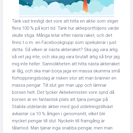
Tänk vad trevligt det vore att hitta en aktie som stiger
flera 100 % på kort tid. Tänk hur aktieportföljens värde
skulle stiga. Många letar efter nästa raket, och det
finns t.o.m. en Facebookgrupp som spekulerar i just
detta. Så vilken är nästa aktieraket? Ska jag vara ärlig
så vet jag inte, och ska jag vara brutalt ärlig så bryr jag
mig inte heller. Sannolikheten att hitta nästa aktieraket
är låg, och ska man börja jaga en massa skumma små
förhoppningsbolag är risken stor att man bränner en
massa pengar. Till slut ger man upp och lämnar
börsen helt. Det tycker Aktiekemisten vore synd då
börsen är en fantastisk plats att tjäna pengar på.
Stabila utdelande aktier med god utdelningstillväxt
avkastar ca 10 % årligen i genomsnitt, vilket blir
mycket pengar till slut. Nyckeln till framgång är
tålamod. Man tjänar inga snabba pengar, men man