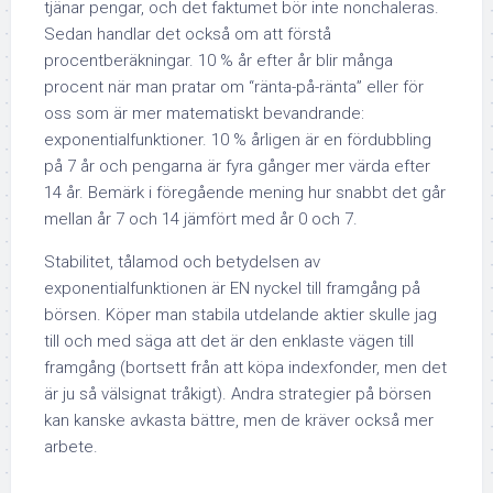
tjänar pengar, och det faktumet bör inte nonchaleras.
Sedan handlar det också om att förstå
procentberäkningar. 10 % år efter år blir många
procent när man pratar om “ränta-på-ränta” eller för
oss som är mer matematiskt bevandrande:
exponentialfunktioner. 10 % årligen är en fördubbling
på 7 år och pengarna är fyra gånger mer värda efter
14 år. Bemärk i föregående mening hur snabbt det går
mellan år 7 och 14 jämfört med år 0 och 7.
Stabilitet, tålamod och betydelsen av
exponentialfunktionen är EN nyckel till framgång på
börsen. Köper man stabila utdelande aktier skulle jag
till och med säga att det är den enklaste vägen till
framgång (bortsett från att köpa indexfonder, men det
är ju så välsignat tråkigt). Andra strategier på börsen
kan kanske avkasta bättre, men de kräver också mer
arbete.