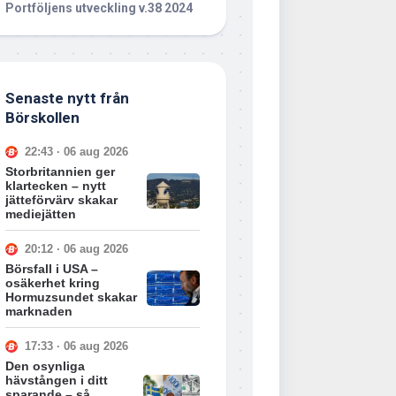
Portföljens utveckling v.38 2024
Senaste nytt från
Börskollen
22:43 · 06 aug 2026
Storbritannien ger
klartecken – nytt
jätteförvärv skakar
mediejätten
20:12 · 06 aug 2026
Börsfall i USA –
osäkerhet kring
Hormuzsundet skakar
marknaden
17:33 · 06 aug 2026
Den osynliga
hävstången i ditt
sparande – så