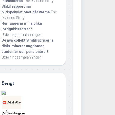
intensifieras
The Dividend Story
Stabil rapport när
budspekulationer går varma
The
Dividend Story
Hur fungerar mina olika
jordgubbssorter?
Utdelningssmålänningen
De nya kollektivtrafikspriserna
diskriminerar ungdomar,
studenter och pensionärer!
Utdelningssmålänningen
Övrigt