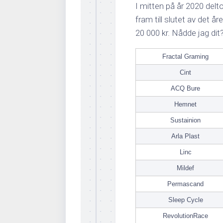
I mitten på år 2020 delt
fram till slutet av det å
20 000 kr. Nådde jag dit?
Fractal Graming
Cint
ACQ Bure
Hemnet
Sustainion
Arla Plast
Linc
Mildef
Permascand
Sleep Cycle
RevolutionRace