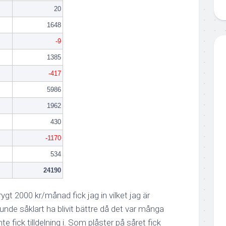
20
1648
-9
1385
-417
5986
1962
430
-1170
534
24190
rygt 2000 kr/månad fick jag in vilket jag är
nde såklart ha blivit bättre då det var många
te fick tilldelning i. Som plåster på såret fick