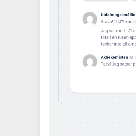
Utdelningssmålän
Bravo! 100% kan du
Jag var med i 21 s
totalt en tusenlap
tänker inte gå em
Aktiekemisten
Tack! Jag satsar p