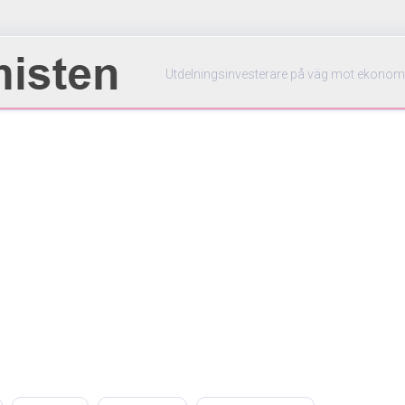
Utdelningsinvesterare på väg mot ekonom