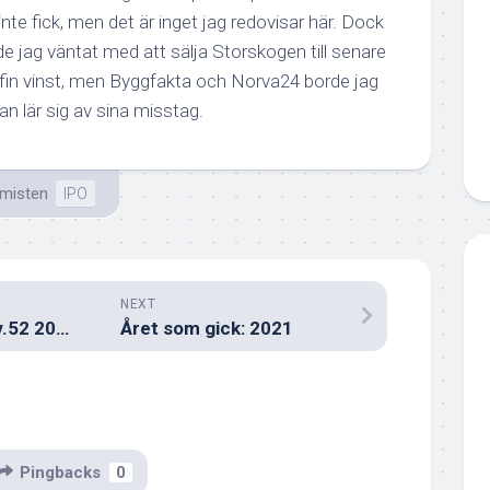
 inte fick, men det är inget jag redovisar här. Dock
ade jag väntat med att sälja Storskogen till senare
t fin vinst, men Byggfakta och Norva24 borde jag
man lär sig av sina misstag.
emisten
IPO
NEXT
Måndagens köp v.52 2021
Året som gick: 2021
Pingbacks
0