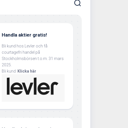
Handla aktier gratis!
Bli kund hos Levler och få
courtagefri handel på
Stockholmsbörsen t.o.m. 31 mars
2025.
Bli kund:
Klicka här