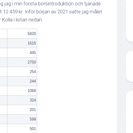
og jag i min första börsintroduktion och tjänade
ret 12 459 kr. Inför början av 2021 satte jag målet
 Kolla i listan nedan.
5820
1615
445
2750
254
244
1068
324
201
599
501