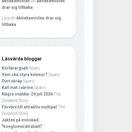
aktiekemisten
on
Aktiekemisten
drar sig tillbaka
Lisa
on
Aktiekemisten drar sig
tillbaka
Läsvärda bloggar
Körlärargnäll
Sparo
Vem ska styra kvinnor?
Sparo
Dyrt skräp
Sparo
Kall mat i värme
Sparo
Några snabba: 29 juli 2026
The
Dividend Story
Förvärv till attraktiv multipel
The
Dividend Story
Jakten på minskad
"konglomeratrabatt"