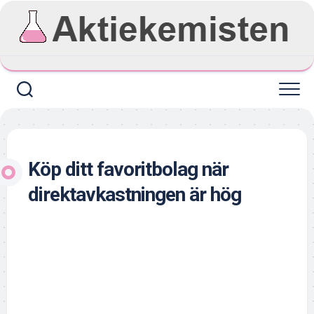
Skip
to
content
Köp ditt favoritbolag när
direktavkastningen är hög